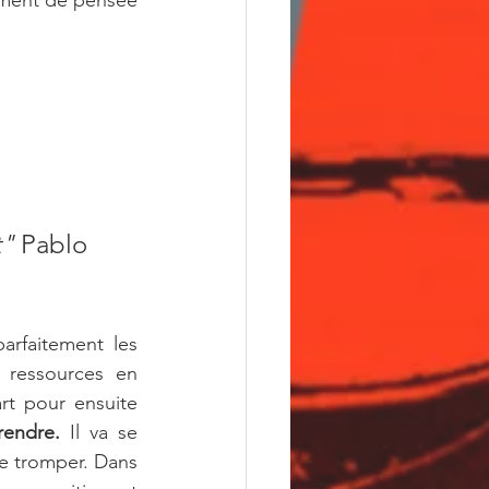
ement de pensée 
" 
Pablo 
rfaitement les 
 ressources en 
rt pour ensuite 
endre.
 Il va se 
se tromper. Dans 