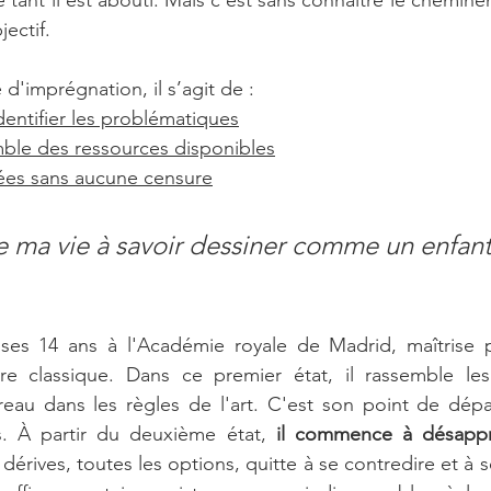
 tant il est abouti. Mais c’est sans connaître le chemin
jectif.
d'imprégnation, il s’agit de :
identifier les problématiques
ble des ressources disponibles
dées sans aucune censure
te ma vie à savoir dessiner comme un enfant
ses 14 ans à l'Académie royale de Madrid, maîtrise pa
e classique. Dans ce premier état, il rassemble les
reau dans les règles de l'art. C'est son point de dépa
. À partir du deuxième état, 
il commence à désappr
dérives, toutes les options, quitte à se contredire et à 