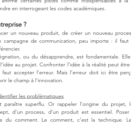
il affirme certaines pistes comme indispensables à la 
ndre en interrogeant les codes académiques.
treprise ?
ancer un nouveau produit, de créer un nouveau process 
 campagne de communication, peu importe : il faut f
férencier.  
gnation, ou du désapprendre, est fondamentale. Elle
idée au projet. Confronter l’idée à la réalité peut être 
 faut accepter l’erreur. Mais l'erreur doit ici être p
rir le champ à l'innovation.
identifier les problématiques
t paraître superflu. Or rappeler l’origine du projet, la
pt, d’un process, d’un produit est essentiel. Poser 
e du comment. Le comment, c’est la technique. Le p