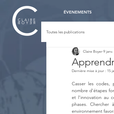
ÉVENEMENTS
Toutes les publications
Claire Boyer
9 janv.
Apprendr
Dernière mise à jour :
15 j
Casser les codes, p
nombre d'étapes fond
et l’innovation au c
phases. Chercher à
environnement favor