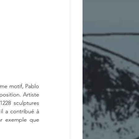
ême motif, Pablo 
sition. Artiste 
1228 sculptures 
l a contribué à 
ar exemple que 