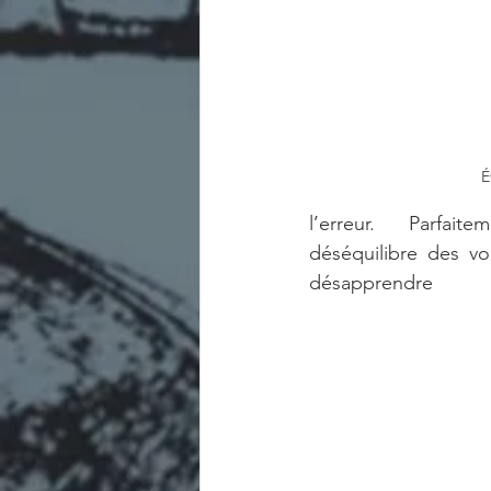
É
l’erreur. Parfait
déséquilibre des v
désapprendre