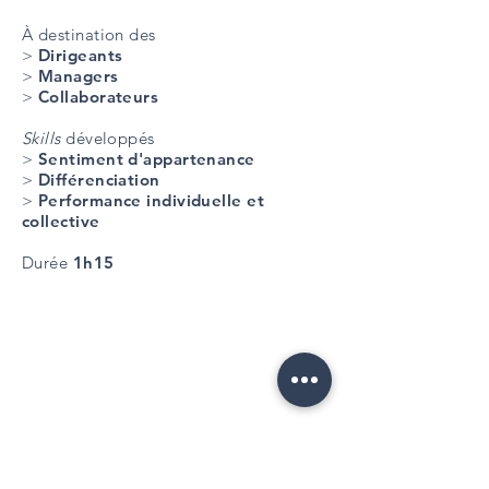
À destination des
>
Dirigeants
>
Managers
>
Collaborateurs
Skills
développés
>
Sentiment d'appartenance
>
Différenciation
>
Performance individuelle et
collective
Durée
1h15
Parce que votre entreprise ou
organisation est unique et que les
questions qui la traversent lui sont
propres, nous pouvons créer des
conférences sur mesure. Racontez-vous
!
Nous identifierons les œuvres,
ciblerons les artistes et analyserons les