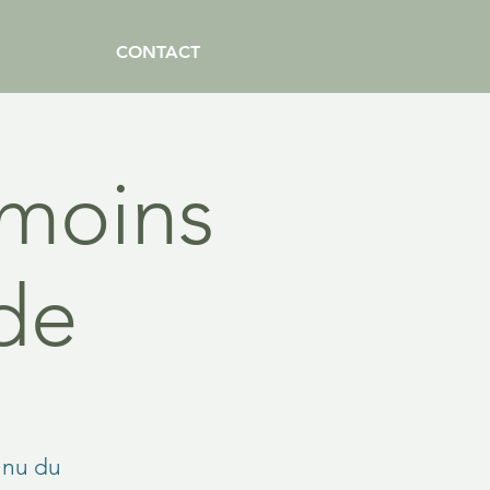
CONTACT
e moins
de
nnu du